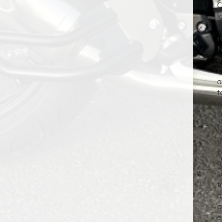
C
l
m
r
N
e
c
a
t
c
s
N
m
p
a
s
f
d
a
e