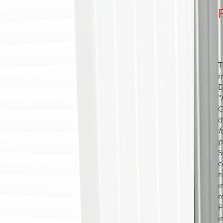
T
m
D
"
C
d
f
p
S
c
r
i
r
P
i