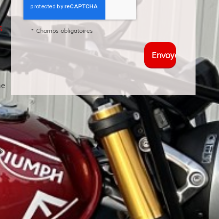
s
*
Champs obligatoires
ne
s