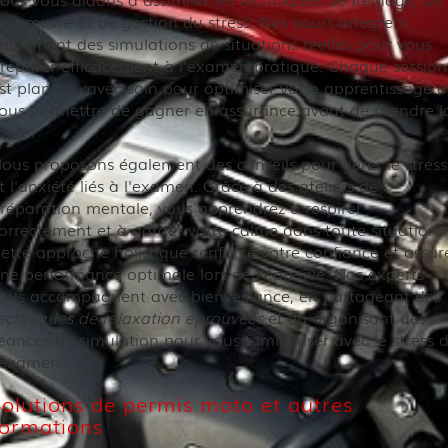
anœuvre et de gestion du stress. Nos cours intègrent
galement des simulations de situations réelles pour vous
réparer efficacement à l'examen pratique. Chaque session
st planifiée avec soin pour optimiser votre apprentissage e
ous permettre de gagner en assurance avant de prendre l
oute.
ous proposons également des conseils pour gérer le stress
t l'anxiété liés à l'examen. Grâce à des ateliers de
réparation mentale, vous apprendrez à respirer
orrectement et à garder votre calme dans toute situation.
ette approche holistique renforce votre confiance et assur
ne performance optimale lors de l'épreuve. Nos experts
ous accompagnent avec bienveillance, en partageant des
echniques de relaxation éprouvées
et en organisant des
éances de simulation pour vous familiariser avec le stress 
'examen.
Solutions de permis moto et autres
formations