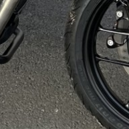
ne
s
s