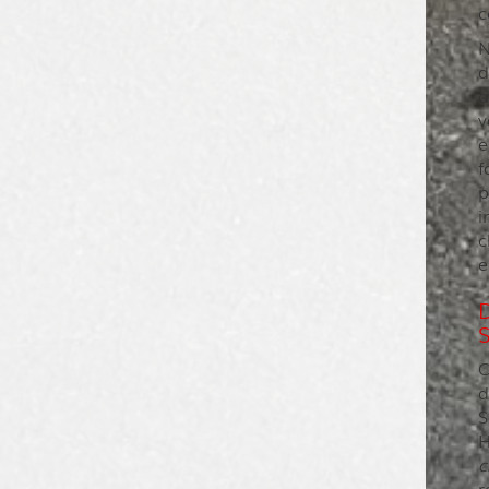
c
N
d
a
v
e
f
p
i
c
e
C
d
S
H
c
r