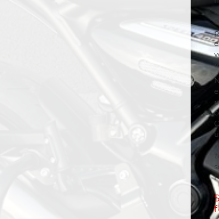
m
é
p
e
v
r
N
e
p
c
C
u
v
t
s
l