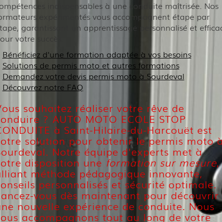
ompétences indispensables à une conduite maîtrisée. Nos
ormateurs expérimentés vous accompagnent étape par
tape, garantissant un apprentissage personnalisé et effica
our votre succès.
Bénéficiez d'une formation adaptée à vos besoins
Solutions de permis moto et autres formations
Demandez votre devis permis moto à Sourdeval
Découvrez notre FAQ
Vous souhaitez réaliser votre rêve de
conduire ? AUTO MOTO ECOLE STOP
CONDUITE à Saint-Hilaire-du-Harcouët est
votre solution pour obtenir le permis moto 
Sourdeval. Notre équipe d'experts met à
votre disposition une
formation sur mesure
,
alliant méthode pédagogique innovante,
onseils personnalisés et sécurité optimale.
Lancez-vous dès maintenant pour découvrir
une nouvelle expérience de conduite. Nous
vous accompagnons tout au long de votre