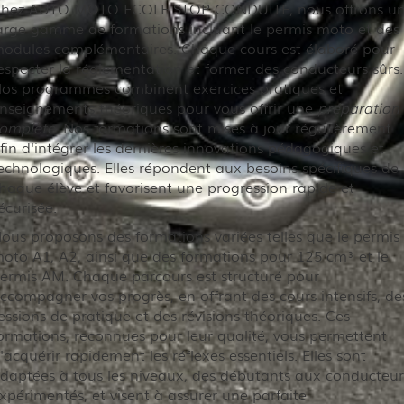
hez AUTO MOTO ECOLE STOP CONDUITE, nous offrons u
arge gamme de formations incluant le permis moto et des
odules complémentaires. Chaque cours est élaboré pour
especter la réglementation et former des conducteurs sûrs.
os programmes combinent exercices pratiques et
nseignements théoriques pour vous offrir une
préparation
omplète
. Nos formations sont mises à jour régulièrement
fin d'intégrer les dernières innovations pédagogiques et
echnologiques. Elles répondent aux besoins spécifiques de
haque élève et favorisent une progression rapide et
écurisée.
ous proposons des formations variées telles que le permis
oto A1, A2, ainsi que des formations pour 125 cm³ et le
ermis AM. Chaque parcours est structuré pour
ccompagner vos progrès, en offrant des cours intensifs, de
essions de pratique et des révisions théoriques. Ces
ormations, reconnues pour leur qualité, vous permettent
'acquérir rapidement les réflexes essentiels. Elles sont
daptées à tous les niveaux, des débutants aux conducteur
xpérimentés, et visent à assurer une parfaite