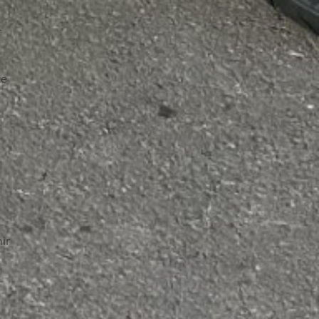
r
ée
ir