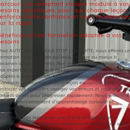
parcours, en adaptant chaque module à vos
besoins spécifiques, pour que chaque leçon
renforce votre confiance et vos compétence
ur la route.
Bénéficiez d'une formation adaptée à vos
besoins
hez AUTO MOTO ECOLE STOP CONDUITE, nous offrons u
ormation personnalisée
qui vous prépare au mieux à
'examen du permis moto. Nos instructeurs, reconnus pour
eur expertise, dispensent des cours pratiques et théoriques
daptés à chaque profil, tout en respectant les plus hauts
tandards de sécurité. Chaque leçon est conçue pour
enforcer vos aptitudes, corriger vos erreurs et vous offrir de
onseils avisés pour progresser rapidement. Nous veillons à
réer un environnement d'apprentissage convivial et
otivant.
otre méthode repose sur une
pratique régulière et
iversifiée
. En multipliant les exercices sur route et en salle,
ous vous aidons à assimiler les techniques de freinage, de