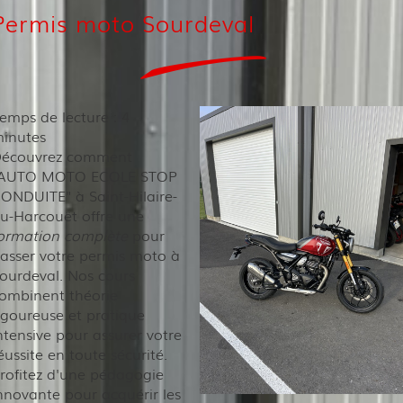
Permis moto Sourdeval
emps de lecture : 4
inutes
écouvrez comment
AUTO MOTO ECOLE STOP
ONDUITE" à Saint-Hilaire-
u-Harcouët offre une
ormation complète
pour
asser votre permis moto à
ourdeval. Nos cours
ombinent théorie
igoureuse et pratique
ntensive pour assurer votre
éussite en toute sécurité.
rofitez d'une pédagogie
nnovante pour acquérir les