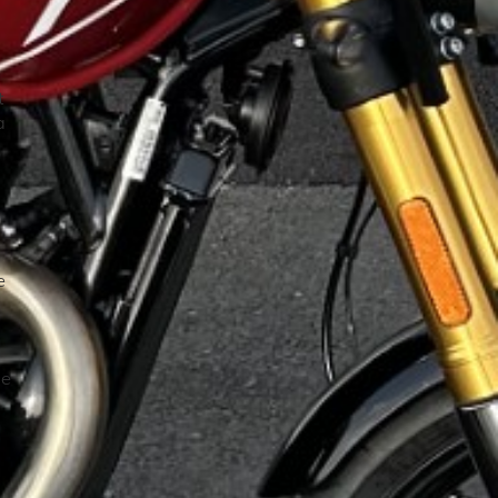
t
a
e
de