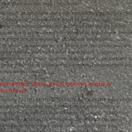
ompréhension des règles routières.
os cours se déroulent dans des
conditions optimales
et su
es équipements modernes. Nous organisons aussi des
teliers de perfectionnement pour aborder des situations
ariées sur la route. Cette offre diversifiée assure une mont
n compétences progressive et valorise votre parcours de
ormation. Chaque atelier est animé par des professionnels
assionnés qui partagent leurs expériences. L'approche
nteractive et pratique favorise l'engagement, permettant à
haque élève de se dépasser et de maîtriser rapidement les
njeux de la conduite.
Demandez votre devis permis moto à
Sourdeval
ontactez AUTO MOTO ECOLE STOP CONDUITE pour obten
es informations sur nos formations de permis moto à
ourdeval. Située à 24 Rue Waldeck Rousseau, 50600 Saint-
ilaire-du-Harcouët, notre auto-école offre un
accueil
haleureux
. Remplissez notre formulaire en ligne pour
ecevoir un devis personnalisé et démarrer votre parcours