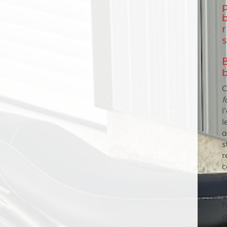
s
C
f
l
l
a
s
r
c
c
m
N
d
n