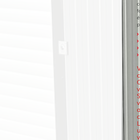
c
f
é
p
c