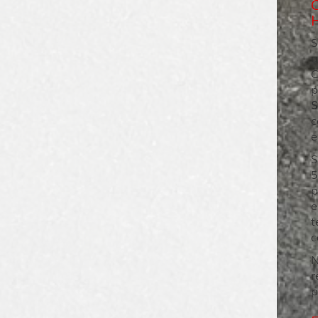
S
u
C
S
c
e
S
5
p
e
t
c
N
r
p