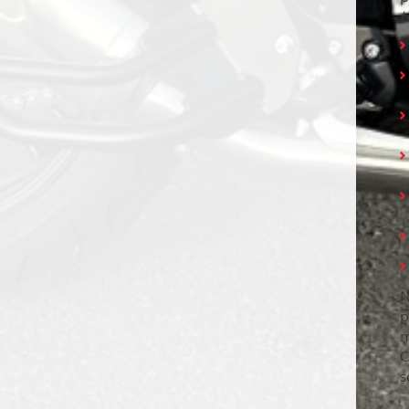
h
N
p
m
C
s