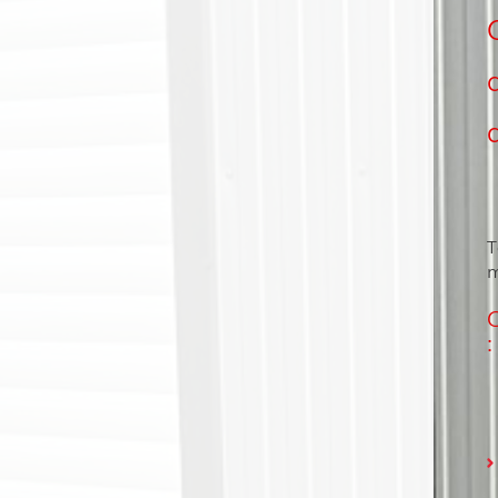
T
m
C
: