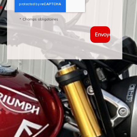
e
*
Champs obligatoires
es
t
ce