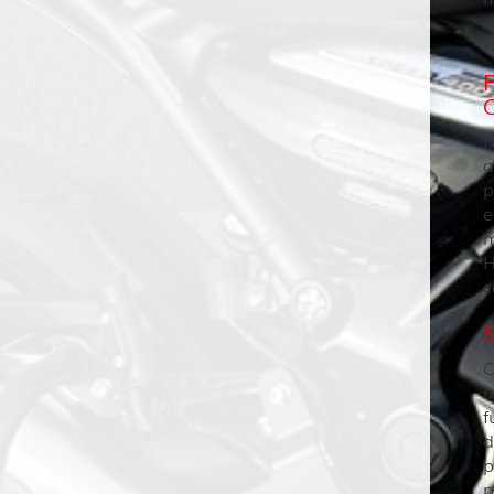
e
l
N
a
p
e
m
H
c
C
u
f
d
p
p