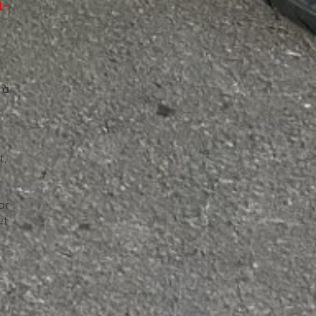
t-
 à
t,
ar
et