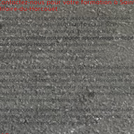
Contactez-nous pour votre formation à Sain
Hilaire-du-Harcouët
i vous souhaitez débuter votre parcours de conduite avec
ne formation de qualité, AUTO MOTO ECOLE STOP
ONDUITE est votre
partenaire de confiance
. Notre
programme
conduite accompagnée apprentissage anticipé
aint-Hilaire-du-Harcouët
vous prépare à devenir un
onducteur compétent et responsable dans un
nvironnement aussi sécurisé que professionnel.
itué à 24 Rue Waldeck Rousseau, Saint-Hilaire-du-Harcouë
0600, notre centre de formation est facilement accessible
our tous les habitants de Saint-Hilaire-du-Harcouët et des
nvirons. Contactez-nous via notre formulaire en ligne ou p
éléphone pour obtenir toutes les informations nécessaires 
onvenir d'un rendez-vous personnalisé.
ous proposons également un suivi post-formation afin de
épondre à vos questions et de vous accompagner dans la
oursuite de votre progression sur la route.