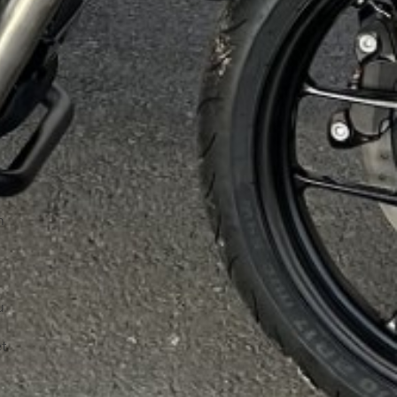
n
u
t