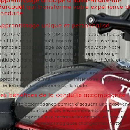
Harcouët
qui transforme votre expérience d
conduite.
Apprentissage unique et personnalisé
 AUTO MOTO ECOLE STOP CONDUITE, votre auto-école à
aint-Hilaire-du-Harcouët, nous mettons en œuvre une
éthode d'apprentissage
complète et innovante
. Notre
rogramme de
conduite accompagnée apprentissage
nticipé à Saint-Hilaire-du-Harcouët
combine théorie et
ratique pour familiariser rapidement les élèves avec divers
ituations de conduite dans un cadre sécurisé. Cette
pproche
individualisée
vise à optimiser votre progression e
 renforcer votre autonomie sur la route.
Les bénéfices de la conduite accompagnée
a conduite accompagnée permet d'acquérir une expérien
iche en pratiquant dans des environnements variés – des
outes de campagne aux centres-villes animés, en passant
ar des conditions météorologiques changeantes. Cette
éthode facilite la compréhension des règles de circulation