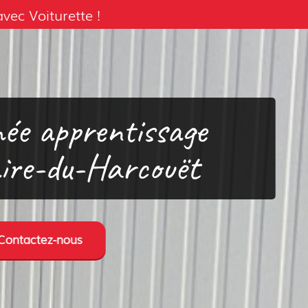
ec Voiturette !
ée apprentissage
aire-du-Harcouët
Contactez-nous