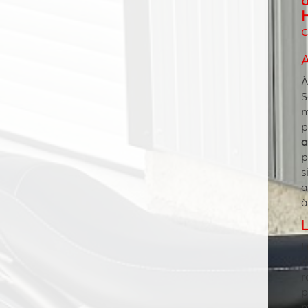
À
S
m
p
a
p
s
a
à
L
r
r
p
m