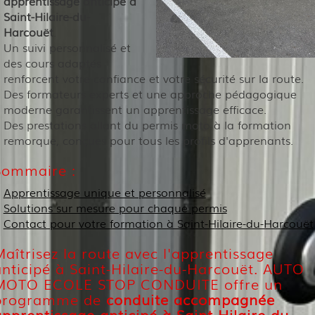
apprentissage anticipé à
Saint-Hilaire-du-
Harcouët
.
Un suivi personnalisé et
des cours adaptés
renforcent votre confiance et votre sécurité sur la route.
Des formateurs experts et une approche pédagogique
moderne garantissent un apprentissage efficace.
Des prestations allant du permis moto à la formation
remorque, conçues pour tous les profils d'apprenants.
Sommaire :
Apprentissage unique et personnalisé
Solutions sur mesure pour chaque permis
Contact pour votre formation à Saint-Hilaire-du-Harcouët
aîtrisez la route avec l'apprentissage
anticipé à Saint-Hilaire-du-Harcouët. AUTO
MOTO ECOLE STOP CONDUITE offre un
programme de
conduite accompagnée
pprentissage anticipé à Saint-Hilaire-du-