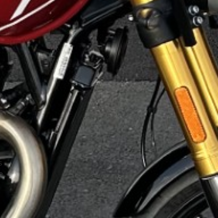
a
s
e