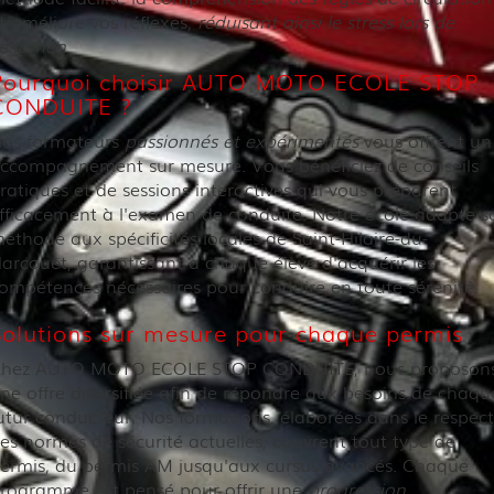
t améliore vos réflexes,
réduisant ainsi le stress lors de
'examen
.
Pourquoi choisir AUTO MOTO ECOLE STOP
CONDUITE ?
os formateurs
passionnés et expérimentés
vous offrent un
ccompagnement sur mesure. Vous bénéficiez de conseils
ratiques et de sessions interactives qui vous préparent
fficacement à l'examen de conduite. Notre école adapte s
éthode aux spécificités locales de Saint-Hilaire-du-
arcouët, garantissant à chaque élève d'acquérir les
ompétences nécessaires pour conduire en toute sérénité.
Solutions sur mesure pour chaque permis
hez AUTO MOTO ECOLE STOP CONDUITE, nous proposon
ne offre diversifiée afin de répondre aux besoins de chaqu
utur conducteur. Nos formations, élaborées dans le respect
es normes de sécurité actuelles, couvrent tout type de
ermis, du permis AM jusqu'aux cursus avancés. Chaque
rogramme est pensé pour offrir une
progression