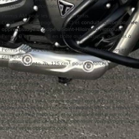
armonieuse et sécurisée
.
Permis AM pour les jeunes apprentis.
Conduite accompagnée (AAC) et
conduite accompagnée
apprentissage anticipé à Saint-Hilaire-du-Harcouët
.
Permis B et permis B en boîte automatique, adaptés à
tous.
Permis moto A1 et A2 avec formations théoriques et
pratiques.
Formation moto 7h, 125 cm³ pour renforcer vos
compétences.
Formation passerelle A2 vers A pour une évolution vers u
permis complet.
Formation remorque B96 pour des usages spécifiques.
os formateurs vous accompagnent avec des conseils
ersonnalisés et des exercices pratiques, afin de préparer a
ieux l'examen théorique et la conduite réelle sur route.
haque cursus est conçu pour
optimiser votre progression
e
écuriser votre apprentissage.