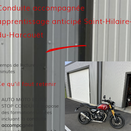
Conduite accompagnée
apprentissage anticipé Saint-Hilaire
du-Harcouët
emps de lecture : 4
inutes
e qu'il faut retenir
AUTO MOTO ECOLE
STOP CONDUITE propose
des formations variées
incluant la
conduite
accompagnée