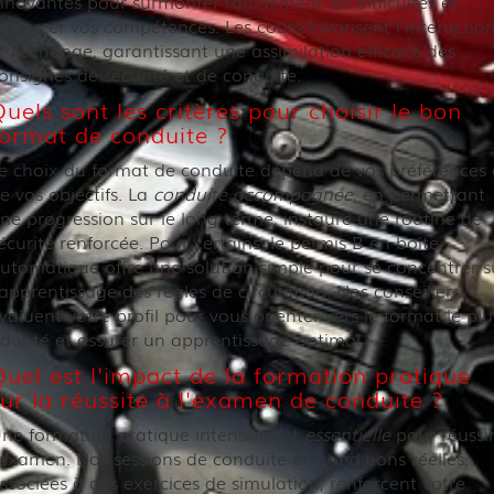
nnovantes pour surmonter rapidement les difficultés et
enforcer vos compétences. Les cours favorisent l'interactio
t l'échange, garantissant une assimilation efficace des
onsignes de sécurité et de conduite.
uels sont les critères pour choisir le bon
format de conduite ?
e choix du format de conduite dépend de vos préférences 
e vos objectifs. La
conduite accompagnée
, en permettant
ne progression sur le long terme, instaure une routine de
écurité renforcée. Pour certains, le permis B en boîte
utomatique offre une solution simple pour se concentrer s
'apprentissage des règles de circulation. Nos conseillers
valuent votre profil pour vous orienter vers le format le plu
dapté et assurer un apprentissage optimal.
Quel est l'impact de la formation pratique
sur la réussite à l'examen de conduite ?
ne formation pratique intensive est
essentielle
pour réussi
'examen. Nos sessions de conduite en conditions réelles,
ssociées à des exercices de simulation, renforcent votre