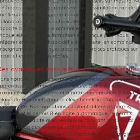
prouvée alliant
théorie
,
pratique
et conseils sur mesure. N
éthodes modernes garantissent une assimilation rapide e
ne flexibilité dans l'apprentissage. De plus, notre
ollaboration avec des auto-écoles reconnues renforce notr
apacité à offrir un suivi optimal et adapté aux besoins de
haque élève. Chaque formation est conçue pour vous
réparer efficacement aux défis de la route, en combinant
nseignements théoriques avec des exercices pratiques sur
ircuit et en conditions réelles.
Des avantages exclusifs pour votre réussite
ans notre auto école permis B à Avranches, nous offrons 
pprentissage
complet et sur mesure
. Grâce à notre
roximité avec Avranches et à notre implantation à Saint-
ilaire-du-Harcouët, chaque élève bénéficie d'un suivi
ersonnalisé. Nos formations couvrent différents permis,
otamment le permis B en boîte automatique, le permis
oto et la conduite avec remorque, assurant ainsi flexibilit
t adaptation aux exigences contemporaines. Nos
nstructeurs qualifiés utilisent des techniques pédagogiques