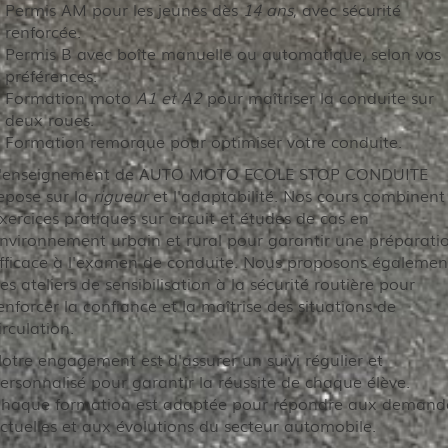
Permis AM pour les jeunes dès
14 ans
, avec sécurité
renforcée.
Permis B avec boîte manuelle ou automatique, selon vos
préférences.
Formation moto
A1 et A2
pour maîtriser la conduite sur
deux roues.
Formation remorque pour optimiser votre conduite.
'enseignement de AUTO MOTO ECOLE STOP CONDUITE
epose sur la
rigueur
et l'adaptabilité. Nos cours combinent
xercices pratiques sur circuit et études de cas en
nvironnement urbain et rural pour garantir une préparati
fficace à l'examen de conduite. Nous proposons égalemen
es ateliers de sensibilisation à la sécurité routière pour
enforcer la confiance et la maîtrise des situations de
irculation.
otre engagement est d'assurer un suivi régulier et
ersonnalisé pour garantir la réussite de chaque élève.
haque formation est adaptée pour répondre aux demand
ctuelles et aux évolutions du secteur automobile.