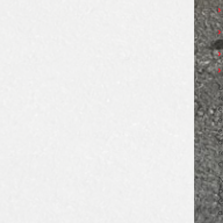
L
r
e
e
e
d
r
c
N
p
C
a