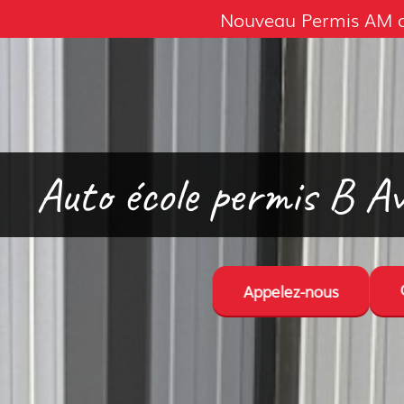
Nouveau Permis AM av
Auto école permis B 
Appelez-nous