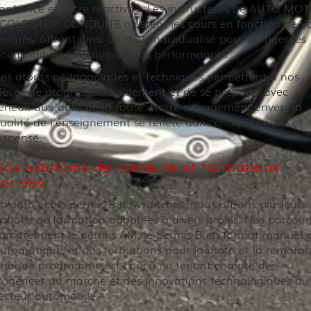
onfiance et votre réactivité. Les instructeurs de AUTO MO
COLE STOP CONDUITE ajustent les cours en fonction de v
rogrès, offrant ainsi un suivi individualisé pour corriger les
oints faibles et optimiser vos performances.
es atouts pédagogiques et techniques permettent à nos
lèves de progresser rapidement et de se préparer avec
érieux aux défis de la route. Notre engagement envers la
ualité de l'enseignement se reflète dans chaque cours
ispensé.
Nos solutions de conduite et formations
variées
 l'auto école permis B d'Avranches, nous offrons plusieurs
ptions de formation adaptées à divers profils. Nos parcour
omprennent le permis AM, le permis B en format manuel 
utomatique, et des formations pour la moto et la remorqu
haque programme est conçu en tenant compte des
xigences du marché et des innovations technologiques du
ecteur automobile.