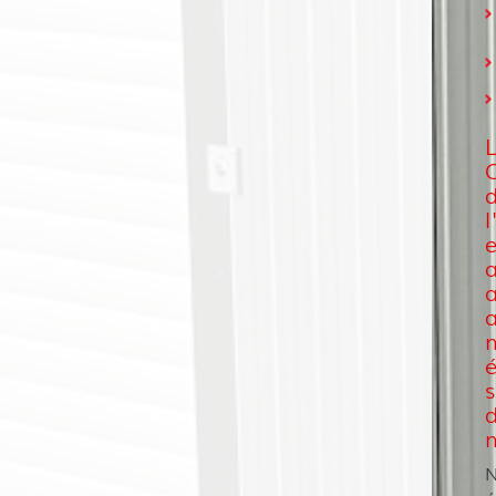
e
a
s
d
m
N