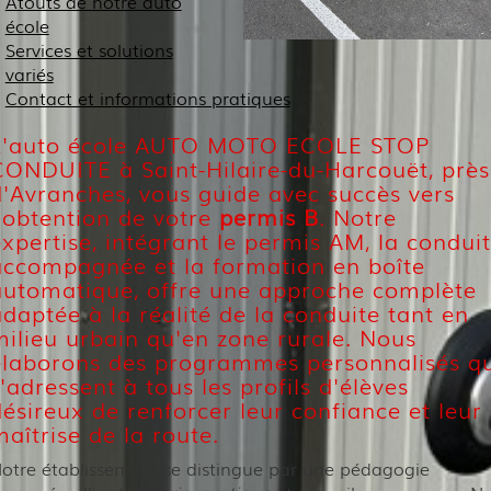
Atouts de notre auto
école
Services et solutions
variés
Contact et informations pratiques
L'auto école AUTO MOTO ECOLE STOP
CONDUITE à Saint-Hilaire-du-Harcouët, près
d'Avranches, vous guide avec succès vers
l'obtention de votre
permis B
. Notre
xpertise, intégrant le permis AM, la condui
accompagnée et la formation en boîte
automatique, offre une approche complète
daptée à la réalité de la conduite tant en
milieu urbain qu'en zone rurale. Nous
élaborons des programmes personnalisés qu
'adressent à tous les profils d'élèves
ésireux de renforcer leur confiance et leur
aîtrise de la route.
otre établissement se distingue par une pédagogie