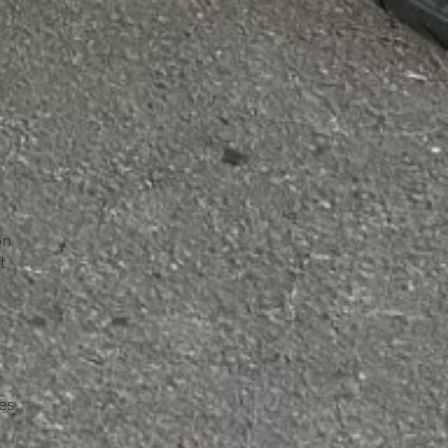
on
t
es