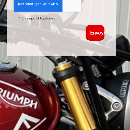
os
t
*
Champs obligatoires
e
un
é