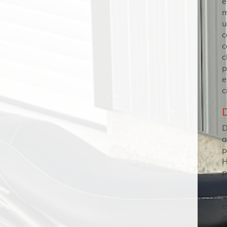
é
m
u
c
c
c
p
e
c
D
a
p
H
p
n
m
e
i