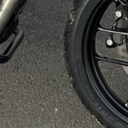
TO
os
s
ou
e.