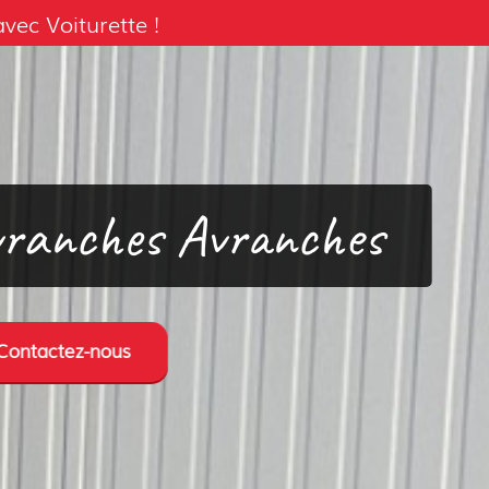
ec Voiturette !
Avranches Avranches
Contactez-nous