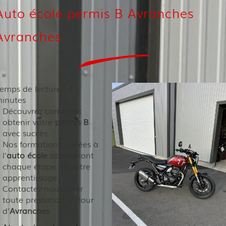
Auto école permis B Avranches
Avranches
emps de lecture : 4
inutes
Découvrez comment
obtenir votre
permis B
avec succès.
Nos formations variées à
l'
auto école
aborderont
chaque étape de votre
apprentissage.
Contactez-nous pour
toute prestation autour
d'
Avranches
.