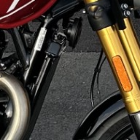
n
et
ur
s
r