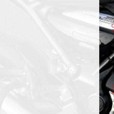
i
r
e
c
Q
L
d
u
s
a
l
é
a
U
l
a