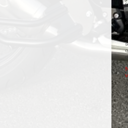
c
E
p
p
C
é
s
q
d
À
o
c
a
C
e
s