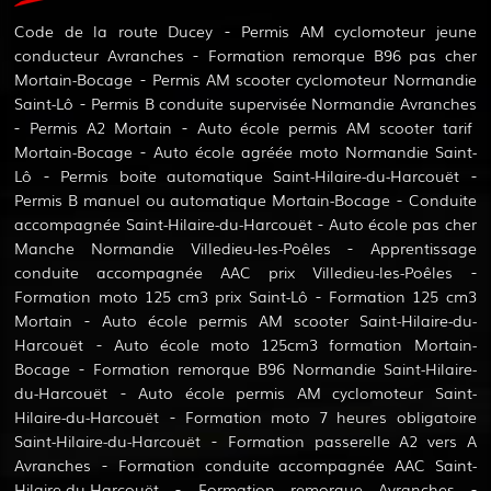
Code de la route Ducey
Permis AM cyclomoteur jeune
conducteur Avranches
Formation remorque B96 pas cher
Mortain-Bocage
Permis AM scooter cyclomoteur Normandie
Saint-Lô
Permis B conduite supervisée Normandie Avranches
Permis A2 Mortain
Auto école permis AM scooter tarif
Mortain-Bocage
Auto école agréée moto Normandie Saint-
Lô
Permis boite automatique Saint-Hilaire-du-Harcouët
Permis B manuel ou automatique Mortain-Bocage
Conduite
accompagnée Saint-Hilaire-du-Harcouët
Auto école pas cher
Manche Normandie Villedieu-les-Poêles
Apprentissage
conduite accompagnée AAC prix Villedieu-les-Poêles
Formation moto 125 cm3 prix Saint-Lô
Formation 125 cm3
Mortain
Auto école permis AM scooter Saint-Hilaire-du-
Harcouët
Auto école moto 125cm3 formation Mortain-
Bocage
Formation remorque B96 Normandie Saint-Hilaire-
du-Harcouët
Auto école permis AM cyclomoteur Saint-
Hilaire-du-Harcouët
Formation moto 7 heures obligatoire
Saint-Hilaire-du-Harcouët
Formation passerelle A2 vers A
Avranches
Formation conduite accompagnée AAC Saint-
Hilaire-du-Harcouët
Formation remorque Avranches