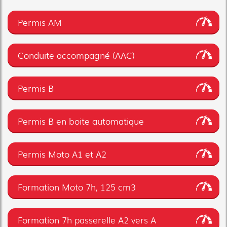
Permis AM
Conduite accompagné (AAC)
Permis B
Permis B en boite automatique
Permis Moto A1 et A2
Formation Moto 7h, 125 cm3
Formation 7h passerelle A2 vers A