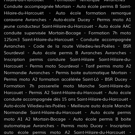
Conduite accompagnée Mortain
Auto école permis B Saint-
Hilaire-du-Harcouët
Auto école formation remorque
caravane Avranches
Auto-école Ducey
Permis moto A1
jeune conducteur Saint-Hilaire-du-Harcouët
Auto école AAC
conduite supervisée Mortain-Bocage
Formation 7h moto
125cm3 Saint-Hilaire-du-Harcouët
Conduite accompagnée
Avranches
Code de la route Villedieu-les-Poêles
BSR
Sourdeval
Auto école permis B Avranches Avranches
Inscription permis conduire Saint-Hilaire Saint-Hilaire-du-
Harcouët
Permis moto Sourdeval
Tarif permis moto A2
Normandie Avranches
Permis boite automatique Mortain
Permis moto A2 formation accélérée Saint-Lô
BSR Ducey
Formation 7h passerelle moto Manche Saint-Hilaire-du-
Harcouët
Permis A2 Saint-Hilaire-du-Harcouët
Auto école
conduite accompagnée dès 15 ans Saint-Hilaire-du-Harcouët
Auto-école Villedieu-les-Poêles
Meilleure auto école Manche
Normandie Saint-Hilaire-du-Harcouët
Auto école permis
moto A1 A2 Mortain-Bocage
Auto école permis B boite
automatique Avranches
Permis moto Ducey
Inscription
auto école permis moto A2 Saint-Hilaire-du-Harcouët